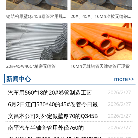
钢结构厚壁Q345B卷管常用规格Q345B报价
20#、45#、16Mn冷拔无缝钢管
20#/45#/40Cr精密无缝管
16Mn无缝钢管天津钢管厂现货
新闻中心
more>>
汽车用560*18的20#卷管制造工艺
2026/2/27
6月2日江门530*40的45#卷管今日最
2026/2/27
新报价
文昌本公司对外定做壁厚70的Q345B
2026/2/27
卷管行情调整比较剧烈
南平汽车半轴套管用外径760的
2026/2/27